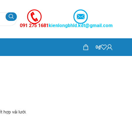
091 275 1681
kienlongbhld.kdt@gmail.com
0
₫
t hợp vải lưới.