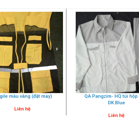
gile màu vàng (đặt may)
QA Pangzim- HQ túi hộp
DK.Blue
Liên hệ
Liên hệ