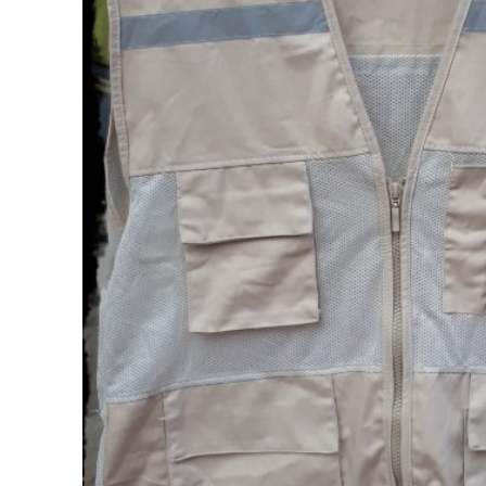
nhiệt
Quần áo chống
trường
Quần áo mưa
Bảng mã vải