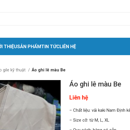
ỚI THIỆU
SẢN PHẨM
TIN TỨC
LIÊN HỆ
 nhân
o gile kỹ thuật
Áo ghi lê màu Be
o cứu sinh
Áo ghi lê màu Be
t
Liên hệ
quang
ket quần áo
– Chất liệu: vải kaki Nam Định kế
hóa chất
– Size cỡ: từ M, L, XL
hiệt cách