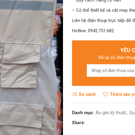
– Quy cách: hàng có sẵn.
– Có thể thiết kế và cắt may th
 điện từ
Liên hệ điện thoại trực tiếp để 
Hotline: 0942.751.682
YÊU 
Để lại số điện thoạ
So sánh
Thêm vào y
Danh mục:
Áo gile kỹ thuật
,
Qu
Share: