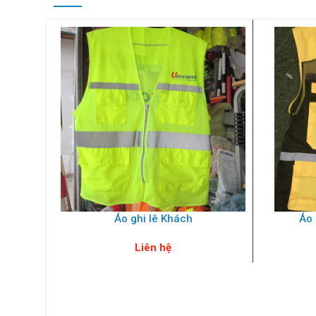
Áo ghi lê Khách
Áo 
Liên hệ