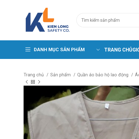
DANH MỤC SẢN PHẨM
TRANG CHỦ
GI
Trang phục cá
Trang chủ
Sản phẩm
Quần áo bảo hộ lao động
Á
Áo phao – Pha
Áo gile kỹ thuậ
Áo lưới phản 
Bộ sưu tập ma
Quần áo chịu 
Quần áo chịu n