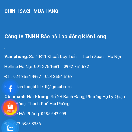
CHÍNH SÁCH MUA HÀNG
Công ty TNHH Bảo hộ Lao động Kiên Long
'
Văn phòng:
Số 1 B11 Khuất Duy Tiến - Thanh Xuân - Hà Nội
Hotline Hà Nội: 091.275.1681 - 0942.751.682
ĐT : 024.3554.4967 - 024.3554.5168
Email:
kienlongbhld.kdt@gmail.com
Chi nhánh Hải Phòng:
Số 2B Bạch Đằng, Phường Hạ Lý, Quận
Hồng Bàng, Thành Phố Hải Phòng
Hotline Hải Phòng: 0985.642.099
ĐT : 022.5353.3386