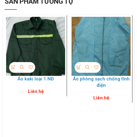
SẢN PHẨM TƯƠNG TỰ
Áo kaki loại 1 NĐ
Áo phòng sạch chống tĩnh
điện
Liên hệ
Liên hệ