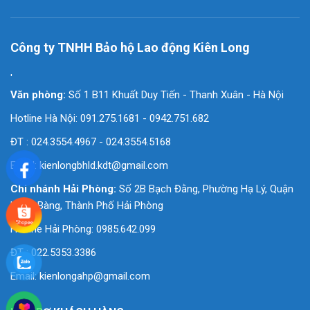
Công ty TNHH Bảo hộ Lao động Kiên Long
'
Văn phòng:
Số 1 B11 Khuất Duy Tiến - Thanh Xuân - Hà Nội
Hotline Hà Nội: 091.275.1681 - 0942.751.682
ĐT : 024.3554.4967 - 024.3554.5168
Email:
kienlongbhld.kdt@gmail.com
Chi nhánh Hải Phòng:
Số 2B Bạch Đằng, Phường Hạ Lý, Quận
Hồng Bàng, Thành Phố Hải Phòng
Hotline Hải Phòng: 0985.642.099
ĐT : 022.5353.3386
Email:
kienlongahp@gmail.com