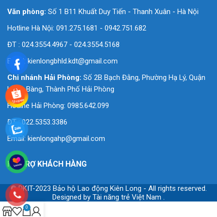
'
Văn phòng:
Số 1 B11 Khuất Duy Tiến - Thanh Xuân - Hà Nội
Hotline Hà Nội: 091.275.1681 - 0942.751.682
ĐT : 024.3554.4967 - 024.3554.5168
Email:
kienlongbhld.kdt@gmail.com
Chi nhánh Hải Phòng:
Số 2B Bạch Đằng, Phường Hạ Lý, Quận
Hồng Bàng, Thành Phố Hải Phòng
Hotline Hải Phòng: 0985.642.099
ĐT : 022.5353.3386
Email:
kienlongahp@gmail.com
HỖ TRỢ KHÁCH HÀNG
© DKIT-2023 Bảo hộ Lao động Kiên Long - All rights reserved.
Designed by
Tài năng trẻ Việt Nam
.
0