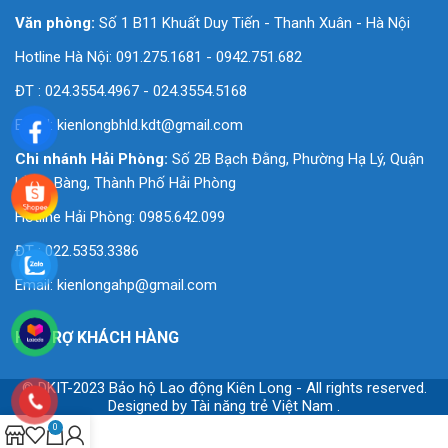
Văn phòng:
Số 1 B11 Khuất Duy Tiến - Thanh Xuân - Hà Nội
Hotline Hà Nội: 091.275.1681 - 0942.751.682
ĐT : 024.3554.4967 - 024.3554.5168
Email:
kienlongbhld.kdt@gmail.com
Chi nhánh Hải Phòng:
Số 2B Bạch Đằng, Phường Hạ Lý, Quận
Hồng Bàng, Thành Phố Hải Phòng
Hotline Hải Phòng: 0985.642.099
ĐT : 022.5353.3386
Email:
kienlongahp@gmail.com
HỖ TRỢ KHÁCH HÀNG
© DKIT-2023 Bảo hộ Lao động Kiên Long - All rights reserved.
Designed by
Tài năng trẻ Việt Nam
.
0