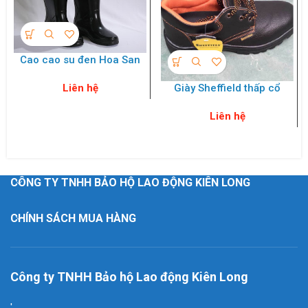
Cao cao su đen Hoa San
Giày Sheffield thấp cổ
Liên hệ
Liên hệ
CÔNG TY TNHH BẢO HỘ LAO ĐỘNG KIÊN LONG
CHÍNH SÁCH MUA HÀNG
Công ty TNHH Bảo hộ Lao động Kiên Long
'