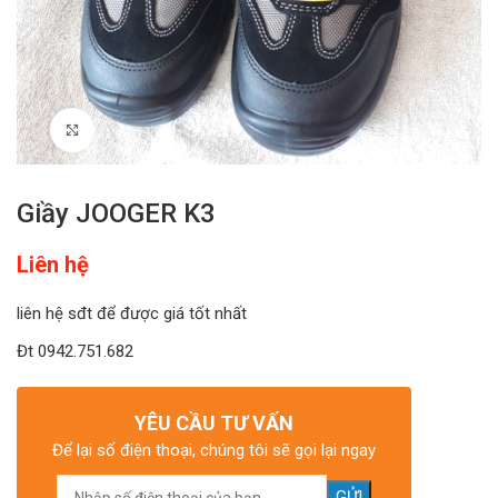
Click to enlarge
Giầy JOOGER K3
Liên hệ
liên hệ sđt để được giá tốt nhất
Đt 0942.751.682
YÊU CẦU TƯ VẤN
Để lại số điện thoại, chúng tôi sẽ gọi lại ngay