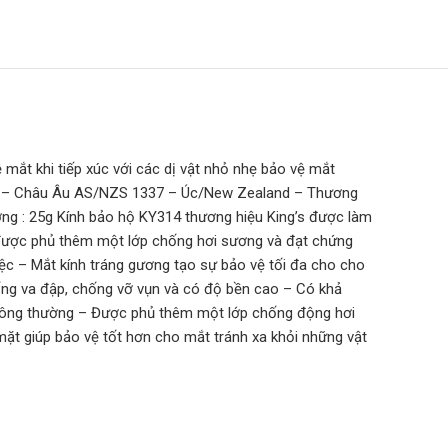
 khi tiếp xúc với các dị vật nhỏ nhẹ bảo vệ mắt
166 – Châu Âu AS/NZS 1337 – Úc/New Zealand – Thương
ợng : 25g Kính bảo hộ KY314 thương hiệu King’s được làm
h được phủ thêm một lớp chống hơi sương và đạt chứng
việc – Mắt kính tráng gương tạo sự bảo vệ tối đa cho cho
ống va đập, chống vỡ vụn và có độ bền cao – Có khả
 thông thường – Được phủ thêm một lớp chống động hơi
mặt giúp bảo vệ tốt hơn cho mắt tránh xa khỏi những vật