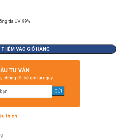
hống tia UV 99%
THÊM VÀO GIỎ HÀNG
CẦU TƯ VẤN
i, chúng tôi sẽ gọi lại ngay
êu thích
ng