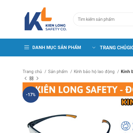
DANH MỤC SẢN PHẨM
TRANG CHỦ
GI
Trang phục cá
Trang chủ
Sản phẩm
Kính bảo hộ lao động
Kính 
Áo phao – Pha
Áo gile kỹ thuậ
-17%
Áo lưới phản 
Bộ sưu tập ma
Quần áo chịu 
Quần áo chịu n