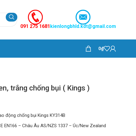
091 275 1681
kienlongbhld.kdt@gmail.com
0
₫
en, trắng chống bụi ( Kings )
lao động chống bụi Kings KY314B
CE EN166 – Châu Âu AS/NZS 1337 – Úc/New Zealand