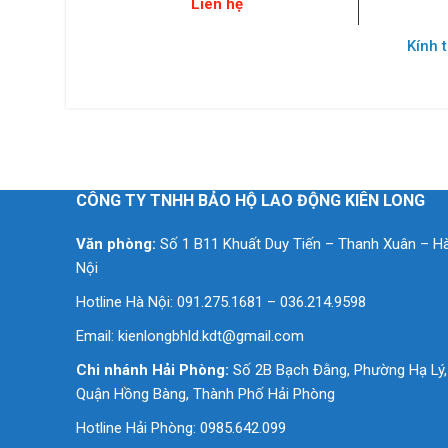
Liên hệ
Kính 
CÔNG TY TNHH BẢO HỘ LAO ĐỘNG KIÊN LONG
Văn phòng:
Số 1 B11 Khuất Duy Tiến – Thanh Xuân – H
Nội
Hotline Hà Nội: 091.275.1681 – 036.214.9598
Email:
kienlongbhld.kdt@gmail.com
Chi nhánh Hải Phòng:
Số 2B Bạch Đằng, Phường Hạ Lý,
Quận Hồng Bàng, Thành Phố Hải Phòng
Hotline Hải Phòng: 0985.642.099