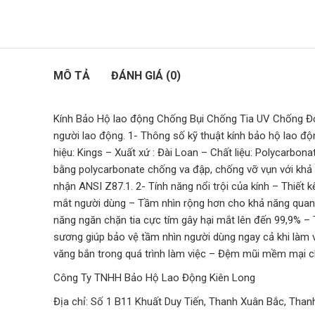
MÔ TẢ
ĐÁNH GIÁ (0)
Kính Bảo Hộ lao động Chống Bụi Chống Tia UV Chống Đọ
người lao động. 1- Thông số kỹ thuật kính bảo hộ lao
hiệu: Kings – Xuất xứ : Đài Loan – Chất liệu: Polycarb
bằng polycarbonate chống va đập, chống vỡ vụn với khả
nhận ANSI Z87.1. 2- Tính năng nổi trội của kính – Thiết 
mắt người dùng – Tầm nhìn rộng hơn cho khả năng quan 
năng ngăn chặn tia cực tím gây hại mắt lên đến 99,9% –
sương giúp bảo vệ tầm nhìn người dùng ngay cả khi làm 
văng bắn trong quá trình làm việc – Đệm mũi mềm mại ch
Công Ty TNHH Bảo Hộ Lao Động Kiên Long
Địa chỉ: Số 1 B11 Khuất Duy Tiến, Thanh Xuân Bắc, Than