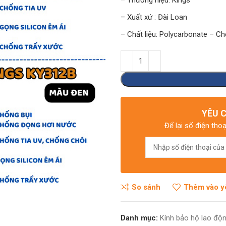
– Thương hiệu: Kings
– Xuất xứ : Đài Loan
 điện từ
– Chất liệu: Polycarbonate – C
YÊU 
Để lại số điện thoạ
So sánh
Thêm vào y
Danh mục:
Kính bảo hộ lao độ