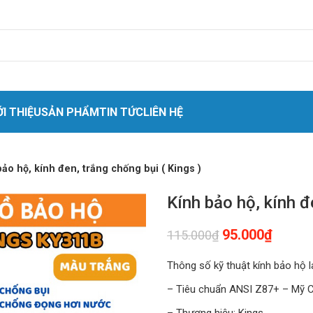
ỚI THIỆU
SẢN PHẨM
TIN TỨC
LIÊN HỆ
 nhân
bảo hộ, kính đen, trắng chống bụi ( Kings )
o cứu sinh
Kính bảo hộ, kính đ
t
95.000
₫
115.000
₫
quang
ket quần áo
Thông số kỹ thuật kính bảo hộ 
hóa chất
– Tiêu chuẩn ANSI Z87+ – Mỹ 
hiệt cách