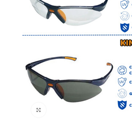
nhiệt
Quần áo chống
trường
Quần áo mưa
Bảng mã vải
Click to enlarge