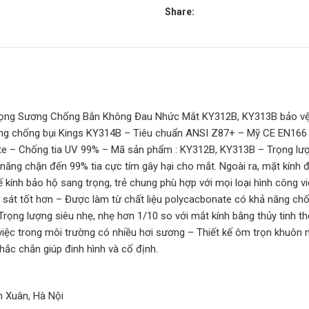
Share:
ng Sương Chống Bắn Không Đau Nhức Mắt KY312B, KY313B bảo vệ mắt
 động chống bụi Kings KY314B – Tiêu chuẩn ANSI Z87+ – Mỹ CE EN
onate – Chống tia UV 99% – Mã sản phẩm : KY312B, KY313B – Trọng lư
 năng chặn đến 99% tia cực tím gây hại cho mắt. Ngoài ra, mặt kín
kế kính bảo hộ sang trọng, trẻ chung phù hợp với mọi loại hình công 
sát tốt hơn – Được làm từ chất liệu polycacbonate có khả năng ch
 Trọng lượng siêu nhẹ, nhẹ hơn 1/10 so với mắt kính bằng thủy tinh
việc trong môi trường có nhiều hơi sương – Thiết kế ôm trọn khuôn 
ắc chắn giúp đinh hình và cố định.
h Xuân, Hà Nội