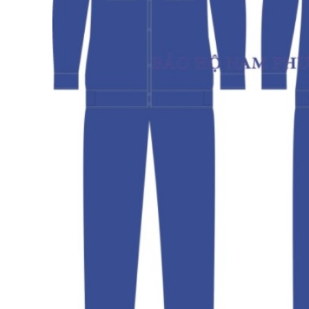
nhiệt
Quần áo chống
trường
Quần áo mưa
Bảng mã vải