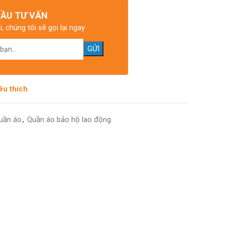
CẦU TƯ VẤN
i, chúng tôi sẽ gọi lại ngay
êu thích
uần áo
,
Quần áo bảo hộ lao động