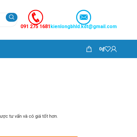
091 275 1681
kienlongbhld.kdt@gmail.com
0
₫
được tư vấn và có giá tốt hơn.