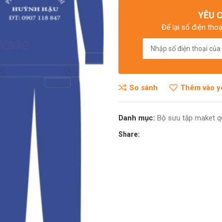
YÊU 
 điện từ
Để lại số điện thoạ
So sánh
Thêm vào y
Danh mục:
Bộ sưu tập maket q
Share: