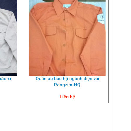
màu xi
Quần áo bảo hộ ngành điện vải
Qu
Pangzim-HQ
Liên hệ