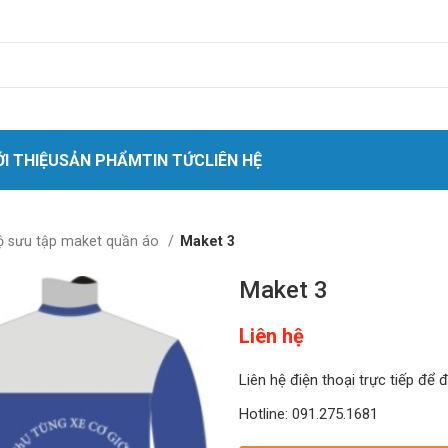
ỚI THIỆU
SẢN PHẨM
TIN TỨC
LIÊN HỆ
 nhân
ộ sưu tập maket quần áo
Maket 3
o cứu sinh
Maket 3
t
Liên hệ
quang
ket quần áo
Liên hệ điện thoại trực tiếp để 
hóa chất
Hotline: 091.275.1681
hiệt cách