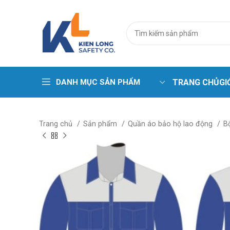
DANH MỤC SẢN PHẨM
TRANG CHỦ
GI
Trang phục cá
Trang chủ
Sản phẩm
Quần áo bảo hộ lao động
B
Áo phao – Pha
Áo gile kỹ thuậ
Áo lưới phản 
Bộ sưu tập ma
Quần áo chịu 
Quần áo chịu n