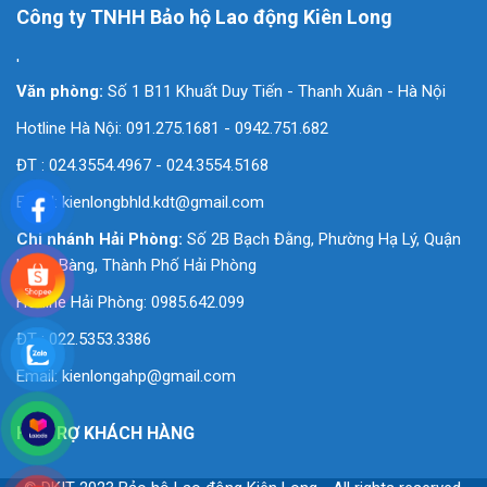
Công ty TNHH Bảo hộ Lao động Kiên Long
'
Văn phòng:
Số 1 B11 Khuất Duy Tiến - Thanh Xuân - Hà Nội
Hotline Hà Nội: 091.275.1681 - 0942.751.682
ĐT : 024.3554.4967 - 024.3554.5168
Email:
kienlongbhld.kdt@gmail.com
Chi nhánh Hải Phòng:
Số 2B Bạch Đằng, Phường Hạ Lý, Quận
Hồng Bàng, Thành Phố Hải Phòng
Hotline Hải Phòng: 0985.642.099
ĐT : 022.5353.3386
Email:
kienlongahp@gmail.com
HỖ TRỢ KHÁCH HÀNG