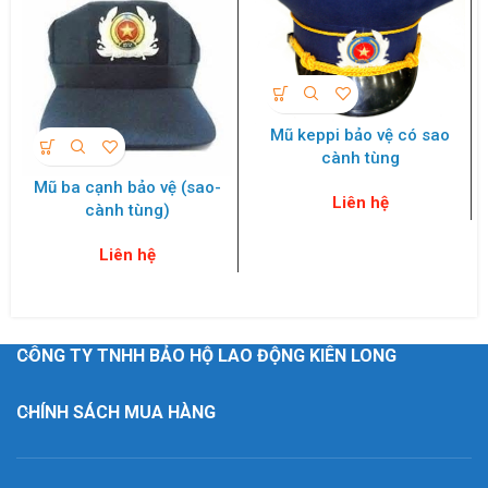
Mũ keppi bảo vệ có sao
cành tùng
Mũ ba cạnh bảo vệ (sao-
Liên hệ
cành tùng)
Liên hệ
CÔNG TY TNHH BẢO HỘ LAO ĐỘNG KIÊN LONG
CHÍNH SÁCH MUA HÀNG