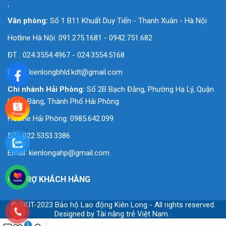
'
Văn phòng:
Số 1 B11 Khuất Duy Tiến - Thanh Xuân - Hà Nội
Hotline Hà Nội: 091.275.1681 - 0942.751.682
ĐT : 024.3554.4967 - 024.3554.5168
Email:
kienlongbhld.kdt@gmail.com
Chi nhánh Hải Phòng:
Số 2B Bạch Đằng, Phường Hạ Lý, Quận
Hồng Bàng, Thành Phố Hải Phòng
Hotline Hải Phòng: 0985.642.099
ĐT : 022.5353.3386
Email:
kienlongahp@gmail.com
HỖ TRỢ KHÁCH HÀNG
© DKIT-2023 Bảo hộ Lao động Kiên Long - All rights reserved.
Designed by
Tài năng trẻ Việt Nam
.
0