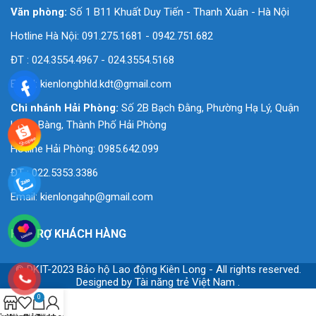
Văn phòng:
Số 1 B11 Khuất Duy Tiến - Thanh Xuân - Hà Nội
Hotline Hà Nội: 091.275.1681 - 0942.751.682
ĐT : 024.3554.4967 - 024.3554.5168
Email:
kienlongbhld.kdt@gmail.com
Chi nhánh Hải Phòng:
Số 2B Bạch Đằng, Phường Hạ Lý, Quận
Hồng Bàng, Thành Phố Hải Phòng
Hotline Hải Phòng: 0985.642.099
ĐT : 022.5353.3386
Email:
kienlongahp@gmail.com
HỖ TRỢ KHÁCH HÀNG
© DKIT-2023 Bảo hộ Lao động Kiên Long - All rights reserved.
Designed by
Tài năng trẻ Việt Nam
.
0