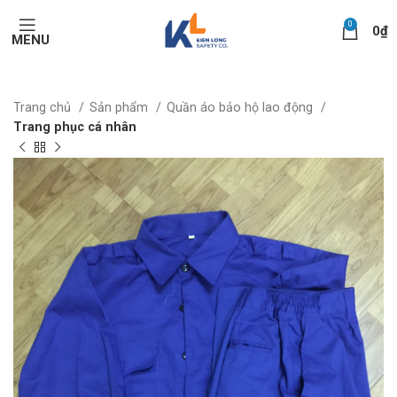
0
0
₫
MENU
Trang chủ
Sản phẩm
Quần áo bảo hộ lao động
Trang phục cá nhân