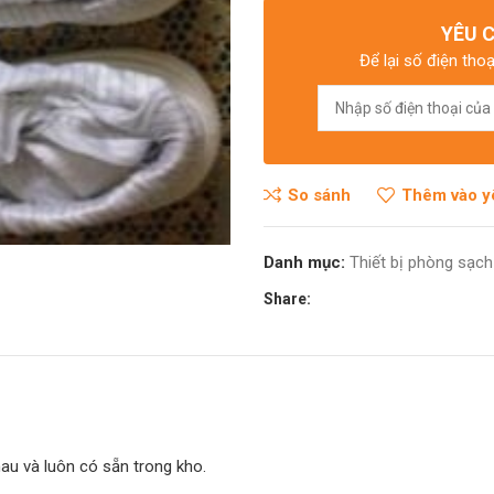
YÊU 
 điện từ
Để lại số điện thoạ
So sánh
Thêm vào y
Danh mục:
Thiết bị phòng sạch
Share:
hau và luôn có sẵn trong kho.