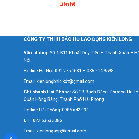
Liên hệ
CÔNG TY TNHH BẢO HỘ LAO ĐỘNG KIÊN LONG
Văn phòng:
Số 1 B11 Khuất Duy Tiến – Thanh Xuân – H
Nội
Hotline Hà Nội: 091.275.1681 – 036.214.9598
Email:
kienlongbhld.kdt@gmail.com
Chi nhánh Hải Phòng:
Số 2B Bạch Đằng, Phường Hạ Lý,
Quận Hồng Bàng, Thành Phố Hải Phòng
Hotline Hải Phòng: 0985.642.099
ĐT : 022.5353.3386
Email:
kienlongahp@gmail.com