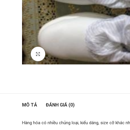
nhiệt
Quần áo chống
trường
Quần áo mưa
Bảng mã vải
Click to enlarge
MÔ TẢ
ĐÁNH GIÁ (0)
Hàng hóa có nhiều chủng loại, kiểu dáng, size cỡ khác n