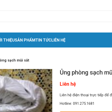
ỚI THIỆU
SẢN PHẨM
TIN TỨC
LIÊN HỆ
 nhân
òng sạch mũi sắt
o cứu sinh
Ủng phòng sạch mũ
t
Liên hệ
quang
ket quần áo
Liên hệ điện thoại trực tiếp để 
hóa chất
Hotline: 091.275.1681
hiệt cách