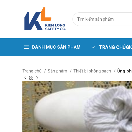
DANH MỤC SẢN PHẨM
TRANG CHỦ
GI
Trang phục cá
Trang chủ
Sản phẩm
Thiết bị phòng sạch
Ủng ph
Áo phao – Pha
Áo gile kỹ thuậ
Áo lưới phản 
Bộ sưu tập ma
Quần áo chịu 
Quần áo chịu n