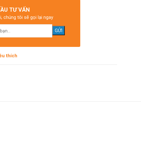
CẦU TƯ VẤN
i, chúng tôi sẽ gọi lại ngay
êu thích