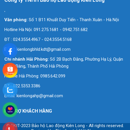
'
Văn phòng:
Số 1 B11 Khuất Duy Tiến - Thanh Xuân - Hà Nội
Hotline Hà Nội: 091.275.1681 - 0942.751.682
ĐT : 024.3554.4967 - 024.3554.5168
Email:
kienlongbhld.kdt@gmail.com
Chi nhánh Hải Phòng:
Số 2B Bạch Đằng, Phường Hạ Lý, Quận
Hồng Bàng, Thành Phố Hải Phòng
Hotline Hải Phòng: 0985.642.099
ĐT : 022.5353.3386
Email:
kienlongahp@gmail.com
HỖ TRỢ KHÁCH HÀNG
© DKIT-2023 Bảo hộ Lao động Kiên Long - All rights reserved.