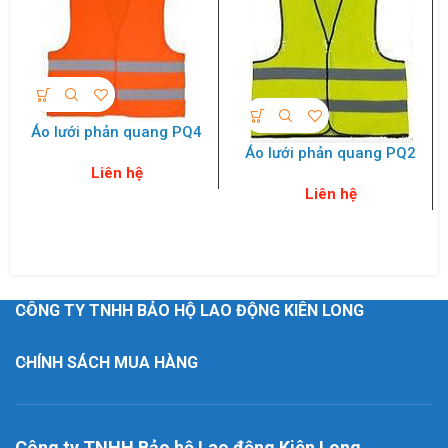
Áo lưới phản quang PQ4
Áo lưới phản quang PQ2
Liên hệ
Liên hệ
CÔNG TY TNHH BẢO HỘ LAO ĐỘNG KIÊN LONG
CHÍNH SÁCH MUA HÀNG
Công ty TNHH Bảo hộ Lao động Kiên Long