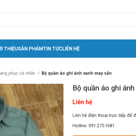
ỚI THIỆU
SẢN PHẨM
TIN TỨC
LIÊN HỆ
 nhân
rang phục cá nhân
Bộ quần áo ghi ánh xanh may sẵn
o cứu sinh
Bộ quần áo ghi ánh
t
Liên hệ
quang
ket quần áo
Liên hệ điện thoại trực tiếp để 
hóa chất
Hotline: 091.275.1681
hiệt cách