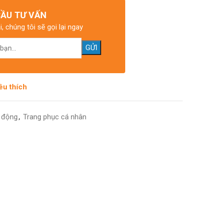
CẦU TƯ VẤN
i, chúng tôi sẽ gọi lại ngay
êu thích
 động
,
Trang phục cá nhân