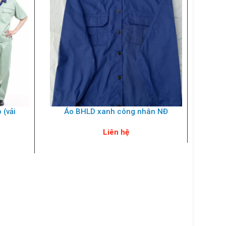
 (vải
Áo BHLD xanh công nhân NĐ
Quầ
Liên hệ