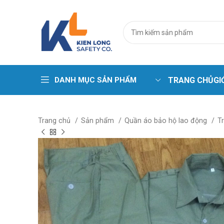
DANH MỤC SẢN PHẨM
TRANG CHỦ
GI
Trang phục cá
Trang chủ
Sản phẩm
Quần áo bảo hộ lao động
T
Áo phao – Pha
Áo gile kỹ thuậ
Áo lưới phản 
Bộ sưu tập ma
Quần áo chịu 
Quần áo chịu n