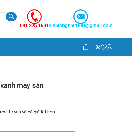
091 275 1681
kienlongbhld.kdt@gmail.com
0
₫
 xanh may sẵn
được tư vấn và có giá tốt hơn.