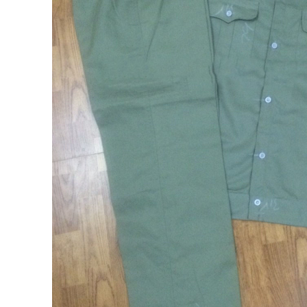
nhiệt
Quần áo chống
trường
Quần áo mưa
Bảng mã vải