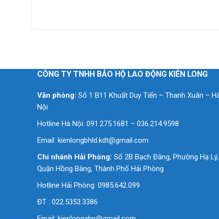
CÔNG TY TNHH BẢO HỘ LAO ĐỘNG KIÊN LONG
Văn phòng:
Số 1 B11 Khuất Duy Tiến – Thanh Xuân – H
Nội
Hotline Hà Nội: 091.275.1681 – 036.214.9598
Email:
kienlongbhld.kdt@gmail.com
Chi nhánh Hải Phòng:
Số 2B Bạch Đằng, Phường Hạ Lý,
Quận Hồng Bàng, Thành Phố Hải Phòng
Hotline Hải Phòng: 0985.642.099
ĐT : 022.5353.3386
Email:
kienlongahp@gmail.com