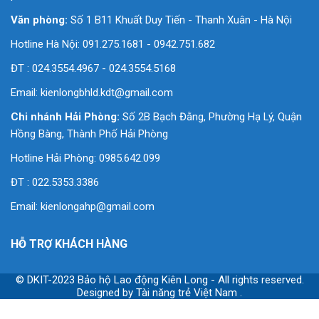
'
Văn phòng:
Số 1 B11 Khuất Duy Tiến - Thanh Xuân - Hà Nội
Hotline Hà Nội: 091.275.1681 - 0942.751.682
ĐT : 024.3554.4967 - 024.3554.5168
Email:
kienlongbhld.kdt@gmail.com
Chi nhánh Hải Phòng:
Số 2B Bạch Đằng, Phường Hạ Lý, Quận
Hồng Bàng, Thành Phố Hải Phòng
Hotline Hải Phòng: 0985.642.099
ĐT : 022.5353.3386
Email:
kienlongahp@gmail.com
HỖ TRỢ KHÁCH HÀNG
© DKIT-2023 Bảo hộ Lao động Kiên Long - All rights reserved.
Designed by
Tài năng trẻ Việt Nam
.