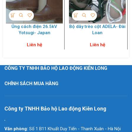
Ủng cách điện 26.5kV
Bộ dây trèo cột ADELA- Đài
Yotsugi- Japan
Loan
Liên hệ
Liên hệ
CÔNG TY TNHH BẢO HỘ LAO ĐỘNG KIÊN LONG
CHÍNH SÁCH MUA HÀNG
Công ty TNHH Bảo hộ Lao động Kiên Long
'
Văn phòng:
Số 1 B11 Khuất Duy Tiến - Thanh Xuân - Hà Nội