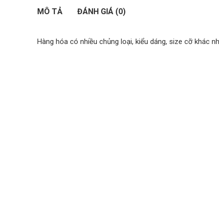
MÔ TẢ
ĐÁNH GIÁ (0)
Hàng hóa có nhiều chủng loại, kiểu dáng, size cỡ khác n
SẢN PHẨM TƯƠNG TỰ