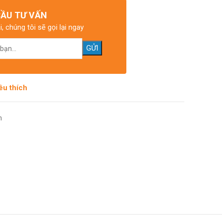
CẦU TƯ VẤN
i, chúng tôi sẽ gọi lại ngay
êu thích
n