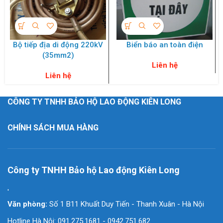
Bộ tiếp địa di động 220kV
Biển báo an toàn điện
(35mm2)
Liên hệ
Liên hệ
CÔNG TY TNHH BẢO HỘ LAO ĐỘNG KIÊN LONG
CHÍNH SÁCH MUA HÀNG
Công ty TNHH Bảo hộ Lao động Kiên Long
'
Văn phòng:
Số 1 B11 Khuất Duy Tiến - Thanh Xuân - Hà Nội
Hotline Hà Nội: 091.275.1681 - 0942.751.682