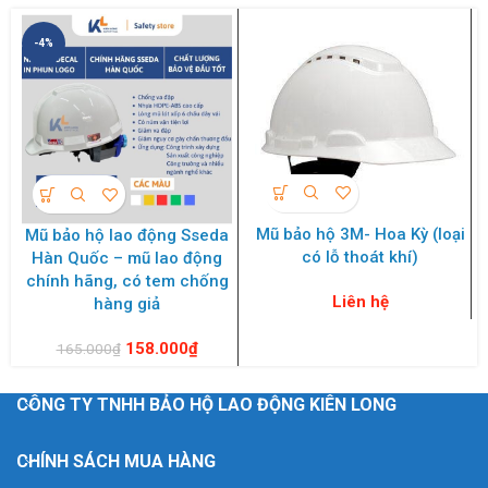
-4%
Mũ bảo hộ 3M- Hoa Kỳ (loại
Mũ bảo hộ lao động Sseda
có lỗ thoát khí)
Hàn Quốc – mũ lao động
chính hãng, có tem chống
Liên hệ
hàng giả
158.000
₫
165.000
₫
CÔNG TY TNHH BẢO HỘ LAO ĐỘNG KIÊN LONG
CHÍNH SÁCH MUA HÀNG