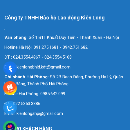
Công ty TNHH Bảo hộ Lao động Kiên Long
'
Văn phòng:
Số 1 B11 Khuất Duy Tiến - Thanh Xuân - Hà Nội
Hotline Hà Nội: 091.275.1681 - 0942.751.682
ĐT : 024.3554.4967 - 024.3554.5168
Email:
kienlongbhld.kdt@gmail.com
Chi nhánh Hải Phòng:
Số 2B Bạch Đằng, Phường Hạ Lý, Quận
Hồng Bàng, Thành Phố Hải Phòng
Hotline Hải Phòng: 0985.642.099
ĐT : 022.5353.3386
Email:
kienlongahp@gmail.com
HỖ TRỢ KHÁCH HÀNG