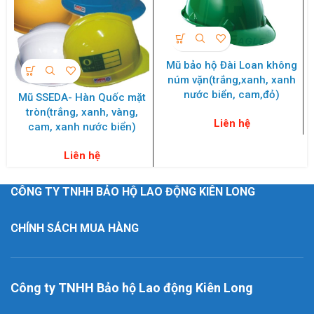
Mũ bảo hộ Đài Loan không
núm vặn(trắng,xanh, xanh
nước biển, cam,đỏ)
Mũ SSEDA- Hàn Quốc mặt
tròn(trắng, xanh, vàng,
Liên hệ
cam, xanh nước biển)
Liên hệ
CÔNG TY TNHH BẢO HỘ LAO ĐỘNG KIÊN LONG
CHÍNH SÁCH MUA HÀNG
Công ty TNHH Bảo hộ Lao động Kiên Long