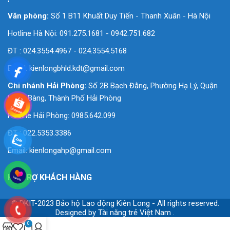
'
Văn phòng:
Số 1 B11 Khuất Duy Tiến - Thanh Xuân - Hà Nội
Hotline Hà Nội: 091.275.1681 - 0942.751.682
ĐT : 024.3554.4967 - 024.3554.5168
Email:
kienlongbhld.kdt@gmail.com
Chi nhánh Hải Phòng:
Số 2B Bạch Đằng, Phường Hạ Lý, Quận
Hồng Bàng, Thành Phố Hải Phòng
Hotline Hải Phòng: 0985.642.099
ĐT : 022.5353.3386
Email:
kienlongahp@gmail.com
HỖ TRỢ KHÁCH HÀNG
© DKIT-2023 Bảo hộ Lao động Kiên Long - All rights reserved.
Designed by
Tài năng trẻ Việt Nam
.
0