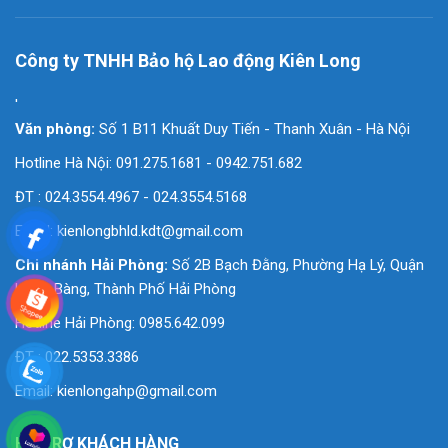
Công ty TNHH Bảo hộ Lao động Kiên Long
'
Văn phòng:
Số 1 B11 Khuất Duy Tiến - Thanh Xuân - Hà Nội
Hotline Hà Nội: 091.275.1681 - 0942.751.682
ĐT : 024.3554.4967 - 024.3554.5168
Email:
kienlongbhld.kdt@gmail.com
Chi nhánh Hải Phòng:
Số 2B Bạch Đằng, Phường Hạ Lý, Quận
Hồng Bàng, Thành Phố Hải Phòng
Hotline Hải Phòng: 0985.642.099
ĐT : 022.5353.3386
Email:
kienlongahp@gmail.com
HỖ TRỢ KHÁCH HÀNG