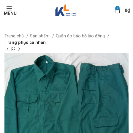
0
0
₫
MENU
Trang chủ
Sản phẩm
Quần áo bảo hộ lao động
Trang phục cá nhân