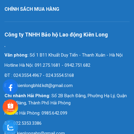
CHÍNH SÁCH MUA HÀNG
Công ty TNHH Bảo hộ Lao động Kiên Long
'
Văn phòng:
Số 1 B11 Khuất Duy Tiến - Thanh Xuân - Hà Nội
Hotline Hà Nội: 091.275.1681 - 0942.751.682
ĐT : 024.3554.4967 - 024.3554.5168
Email:
kienlongbhld.kdt@gmail.com
Chi nhánh Hải Phòng:
Số 2B Bạch Đằng, Phường Hạ Lý, Quận
Hồng Bàng, Thành Phố Hải Phòng
Hotline Hải Phòng: 0985.642.099
ĐT : 022.5353.3386
Email:
kienlongahp@gmail.com