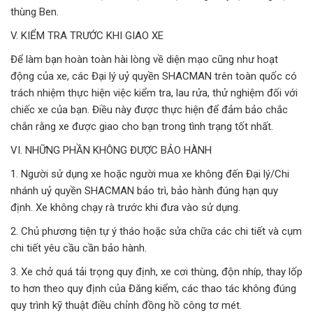
thùng Ben.
V. KIỂM TRA TRƯỚC KHI GIAO XE
Để làm bạn hoàn toàn hài lòng về diện mạo cũng như hoạt
động của xe, các Đại lý uỷ quyền SHACMAN trên toàn quốc có
trách nhiệm thực hiện việc kiểm tra, lau rửa, thử nghiệm đối với
chiếc xe của bạn. Điều này được thực hiện để đảm bảo chắc
chắn rằng xe được giao cho bạn trong tình trạng tốt nhất.
VI. NHỮNG PHẦN KHÔNG ĐƯỢC BẢO HÀNH
1. Người sử dụng xe hoặc người mua xe không đến Đại lý/Chi
nhánh uỷ quyền SHACMAN bảo trì, bảo hành đúng hạn quy
định. Xe không chạy rà trước khi đưa vào sử dụng.
2. Chủ phương tiện tự ý tháo hoặc sửa chữa các chi tiết và cụm
chi tiết yêu cầu cần bảo hành.
3. Xe chở quá tải trọng quy định, xe cơi thùng, độn nhíp, thay lốp
to hơn theo quy định của Đăng kiểm, các thao tác không đúng
quy trình kỹ thuật điều chỉnh đồng hồ công tơ mét.