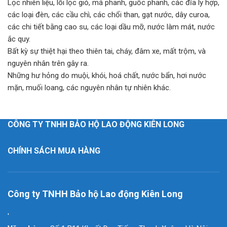
Lọc nhiên liệu, lõi lọc gió, má phanh, guốc phanh, các đĩa ly hợp,
các loại đèn, các cầu chì, các chổi than, gạt nước, dây curoa,
các chi tiết bằng cao su, các loại dầu mỡ, nước làm mát, nước
ắc quy.
Bất kỳ sự thiệt hại theo thiên tai, cháy, đâm xe, mất trộm, và
nguyên nhân trên gây ra.
Những hư hỏng do muội, khói, hoá chất, nước bẩn, hơi nước
mặn, muối loang, các nguyên nhân tự nhiên khác.
CÔNG TY TNHH BẢO HỘ LAO ĐỘNG KIÊN LONG
CHÍNH SÁCH MUA HÀNG
Công ty TNHH Bảo hộ Lao động Kiên Long
'