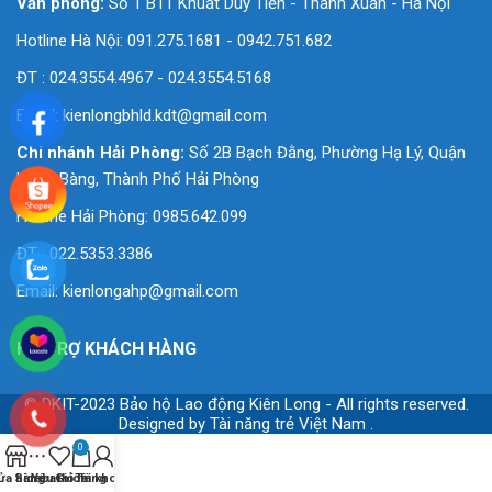
Văn phòng:
Số 1 B11 Khuất Duy Tiến - Thanh Xuân - Hà Nội
Hotline Hà Nội: 091.275.1681 - 0942.751.682
ĐT : 024.3554.4967 - 024.3554.5168
Email:
kienlongbhld.kdt@gmail.com
Chi nhánh Hải Phòng:
Số 2B Bạch Đằng, Phường Hạ Lý, Quận
Hồng Bàng, Thành Phố Hải Phòng
Hotline Hải Phòng: 0985.642.099
ĐT : 022.5353.3386
Email:
kienlongahp@gmail.com
HỖ TRỢ KHÁCH HÀNG
© DKIT-2023 Bảo hộ Lao động Kiên Long - All rights reserved.
Designed by
Tài năng trẻ Việt Nam
.
0
ửa hàng
Sidebar
Yêu thích
Giỏ hàng
Tài khoản