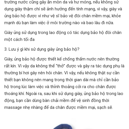
trường nước cũng gây ăn mòn da và hư móng, nếu không sử
dụng giày thậm chí sẽ ảnh hưởng đến tính mạng, vì vậy, giày và
ủng bảo hộ được ví như vệ sĩ bảo vệ đôi chân mềm mại, khỏe
mạnh dù bạn làm việc ở môi trường nào và bao lâu đi nữa.
Giày ủng sử dụng trong lao động có tác dụng bảo hộ đôi chân
một cách tối đa
3. Lưu ý gì khi sử dụng giày ủng bảo hộ?
Giày, ủng bảo hộ được thiết kế chống thấm nước nên thường
rất kín. Vì vậy da không thể “thở” được và gây ra tác dụng phụ là
thường bí hơi gây nên hôi chân. Vì vậy, nếu không thật sự cần
thiết bạn không nên mang trong thời gian dài mà chỉ cần bảo
hộ trong lúc làm việc và thỉnh thoảng cởi ra cho chân được
thoáng khí. Ngoài ra, sau khi sử dụng giày, ủng bảo hộ trong lao
động, bạn cần dùng bàn chải mềm để vệ sinh đồng thời
massage nhẹ nhàng để da chân được mềm mại, sạch sẽ.