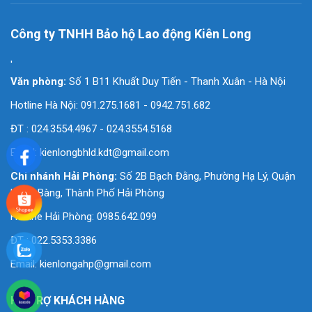
Công ty TNHH Bảo hộ Lao động Kiên Long
'
Văn phòng:
Số 1 B11 Khuất Duy Tiến - Thanh Xuân - Hà Nội
Hotline Hà Nội: 091.275.1681 - 0942.751.682
ĐT : 024.3554.4967 - 024.3554.5168
Email:
kienlongbhld.kdt@gmail.com
Chi nhánh Hải Phòng:
Số 2B Bạch Đằng, Phường Hạ Lý, Quận
Hồng Bàng, Thành Phố Hải Phòng
Hotline Hải Phòng: 0985.642.099
ĐT : 022.5353.3386
Email:
kienlongahp@gmail.com
HỖ TRỢ KHÁCH HÀNG