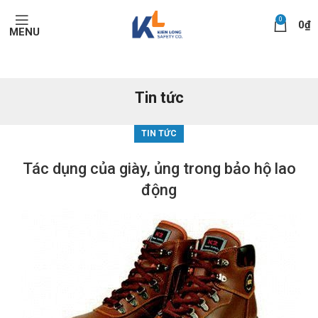
0
0
₫
MENU
Tin tức
TIN TỨC
Tác dụng của giày, ủng trong bảo hộ lao
động