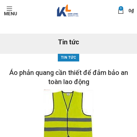
0
0
₫
MENU
Tin tức
TIN TỨC
Áo phản quang cần thiết để đảm bảo an
toàn lao động