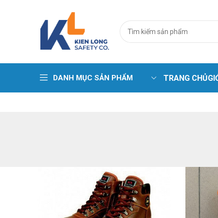
DANH MỤC SẢN PHẨM
TRANG CHỦ
GI
Trang phục cá
Áo phao – Pha
Áo gile kỹ thuậ
Áo lưới phản 
Bộ sưu tập ma
Quần áo chịu 
Quần áo chịu n