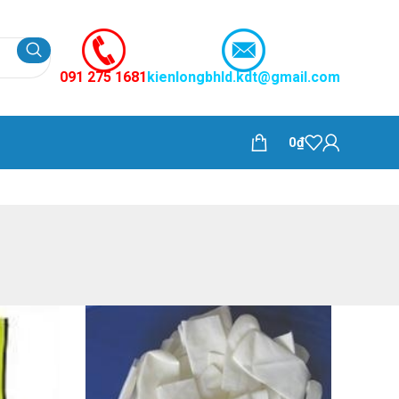
091 275 1681
kienlongbhld.kdt@gmail.com
0
₫