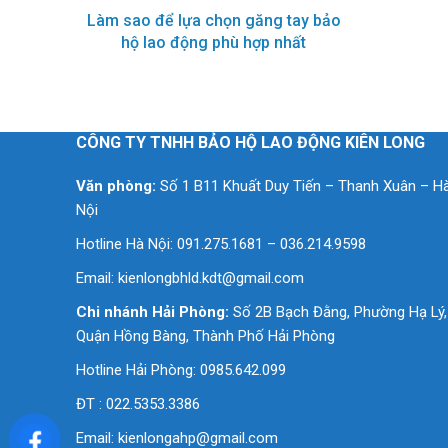
Làm sao để lựa chọn găng tay bảo
hộ lao động phù hợp nhất
CÔNG TY TNHH BẢO HỘ LAO ĐỘNG KIÊN LONG
Văn phòng:
Số 1 B11 Khuất Duy Tiến – Thanh Xuân – H
Nội
Hotline Hà Nội: 091.275.1681 – 036.214.9598
Email:
kienlongbhld.kdt@gmail.com
Chi nhánh Hải Phòng:
Số 2B Bạch Đằng, Phường Hạ Lý,
Quận Hồng Bàng, Thành Phố Hải Phòng
Hotline Hải Phòng: 0985.642.099
ĐT : 022.5353.3386
Email:
kienlongahp@gmail.com