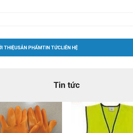
ỚI THIỆU
SẢN PHẨM
TIN TỨC
LIÊN HỆ
 nhân
o cứu sinh
Tin tức
t
quang
ket quần áo
hóa chất
hiệt cách