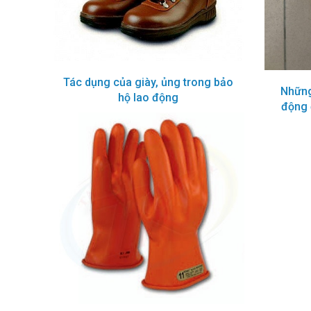
nhiệt
Quần áo chống
trường
Quần áo mưa
Tác dụng của giày, ủng trong bảo
Bảng mã vải
Những
hộ lao động
động 