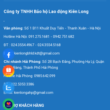
Công ty TNHH Bảo hộ Lao động Kiên Long
'
Văn phòng:
Số 1 B11 Khuất Duy Tiến - Thanh Xuân - Hà Nội
Hotline Hà Nội: 091.275.1681 - 0942.751.682
ĐT : 024.3554.4967 - 024.3554.5168
Email:
kienlongbhld.kdt@gmail.com
Chi nhánh Hải Phòng:
Số 2B Bạch Đằng, Phường Hạ Lý, Quận
Hồng Bàng, Thành Phố Hải Phòng
Hotline Hải Phòng: 0985.642.099
ĐT : 022.5353.3386
Email:
kienlongahp@gmail.com
HỖ TRỢ KHÁCH HÀNG