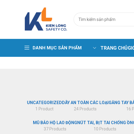
DANH MỤC SẢN PHẨM
TRANG CHỦ
GI
Trang phục cá
Áo phao – Pha
Áo gile kỹ thuậ
Áo lưới phản 
UNCATEGORIZED
DÂY AN TOÀN CÁC LOẠI
GĂNG TAY B
1 Product
24 Products
16 
Bộ sưu tập ma
Quần áo chịu 
MŨ BẢO HỘ LAO ĐỘNG
NÚT TAI, BỊT TAI CHỐNG ỒN
37 Products
10 Products
Quần áo chịu n