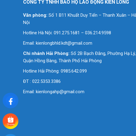
CÔNG TY TNHH BẢO HỘ LAO ĐỘNG KIÊN LONG
Văn phòng:
Số 1 B11 Khuất Duy Tiến – Thanh Xuân – H
Nội
Hotline Hà Nội: 091.275.1681 – 036.214.9598
Email:
kienlongbhld.kdt@gmail.com
Chi nhánh Hải Phòng:
Số 2B Bạch Đằng, Phường Hạ Lý,
Quận Hồng Bàng, Thành Phố Hải Phòng
Hotline Hải Phòng: 0985.642.099
ĐT : 022.5353.3386
Email:
kienlongahp@gmail.com