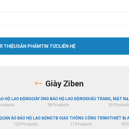
ỚI THIỆU
SẢN PHẨM
TIN TỨC
LIÊN HỆ
 nhân
o cứu sinh
Giày Ziben
t
quang
ẢO HỘ LAO ĐỘNG
GIÀY ỦNG BẢO HỘ LAO ĐỘNG
KHẨU TRANG, MẶT NẠ
Products
38 Products
30 Product
ket quần áo
hóa chất
QUẦN ÁO BẢO HỘ LAO ĐỘNG
TB GIAO THÔNG CÔNG TRÌNH
THIẾT BỊ 
120 Products
11 Products
18 P
hiệt cách