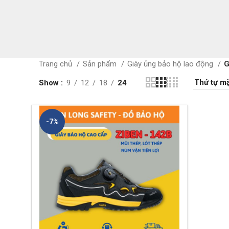
nhiệt
Quần áo chống
trường
Quần áo mưa
Trang chủ
Sản phẩm
Giày ủng bảo hộ lao động
G
Bảng mã vải
Show
9
12
18
24
-7%