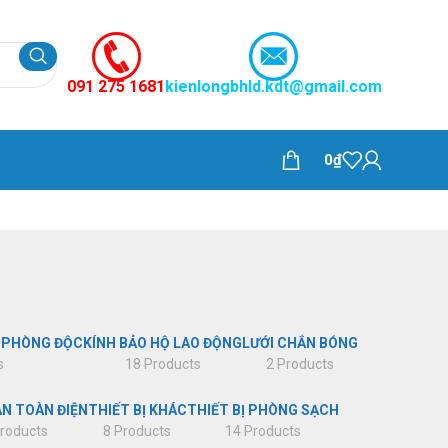
091 275 1681
kienlongbhld.kdt@gmail.com
0
₫
 PHÒNG ĐỘC
KÍNH BẢO HỘ LAO ĐỘNG
LƯỚI CHẮN BÓNG
s
18 Products
2 Products
AN TOÀN ĐIỆN
THIẾT BỊ KHÁC
THIẾT BỊ PHÒNG SẠCH
roducts
8 Products
14 Products