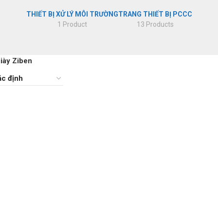
THIẾT BỊ XỬ LÝ MÔI TRƯỜNG
TRANG THIẾT BỊ PCCC
 điện từ
1 Product
13 Products
iày Ziben